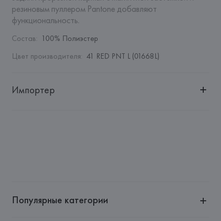
резиновым пуллером Pantone добавляют 
функциональность.
Состав
:
100% Полиэстер
Цвет производителя
:
41 RED PNT L (01668L)
Импортер
Импортер: 
Общество с дополнительной ответственностью 
"БелВиринея"
Адрес: 
Республика Беларусь, 220030, г. Минск, ул. 
Немига, 5, пом. 39
Производитель: 
St. Barth Srl
Адрес: 
ИТАЛИЯ, 
St. Barth Srl, Via Comelico 3, 20135 Milano,
Страна происхождения товара: 
КИТАЙ
Популярные категории