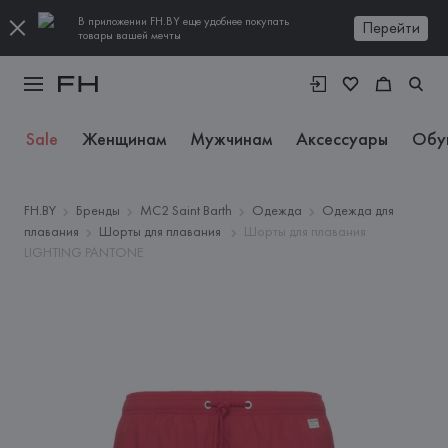
В приложении FH.BY еще удобнее покупать
Перейти
товары вашей мечты
Sale
Женщинам
Мужчинам
Аксессуары
Обу
FH.BY
Бренды
MC2 Saint Barth
Одежда
Одежда для
плавания
Шорты для плавания
Шорты для плавания
LIGHTING PANTONE