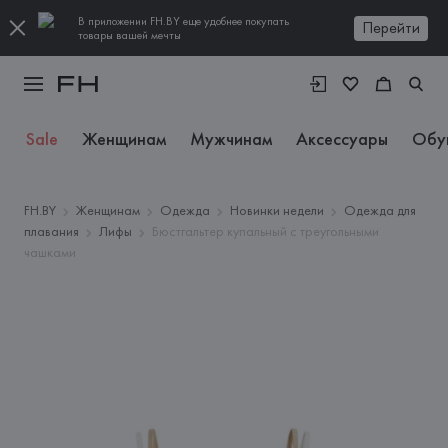
В приложении FH.BY еще удобнее покупать
Перейти
товары вашей мечты
Sale
Женщинам
Мужчинам
Аксессуары
Обу
FH.BY
Женщинам
Одежда
Новинки недели
Одежда для
плавания
Лифы
Бюстгальтер купальный с треугольными
чашками