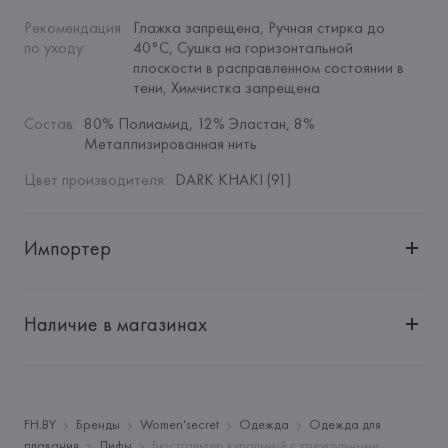
Рекомендация 
Глажка запрещена, Ручная стирка до 
по уходу
:
40°C, Сушка на горизонтальной 
плоскости в расправленном состоянии в 
тени, Химчистка запрещена
Состав
:
80% Полиамид, 12% Эластан, 8% 
Металлизированная нить
Цвет производителя
:
DARK KHAKI (91)
Импортер
Импортер: 
Общество с дополнительной ответственностью 
"БелВиринея"
Наличие в магазинах
Адрес: 
Республика Беларусь, 220030, г. Минск, ул. 
Немига, 5, пом. 39
Производитель: 
EUROFIEL CONFECCION S.A.
Адрес: 
ИСПАНИЯ, 
EUROFIEL CONFECCION S.A., AVDA 
FH.BY
Бренды
Women'secret
Одежда
Одежда для
LLANO CASTELLANO, NUM. 51 28034 MADRID,
плавания
Лифы
Бюстгальтер купальный с треугольными