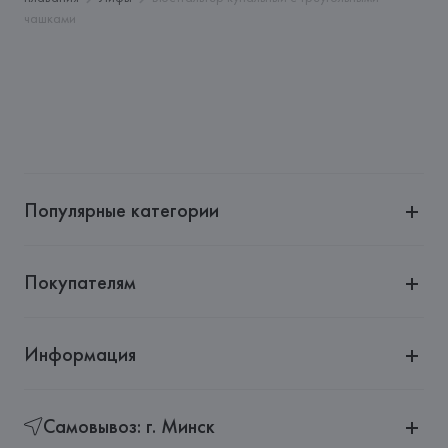
чашками
Страна происхождения товара: 
КИТАЙ
Популярные категории
Покупателям
Информация
Самовывоз: г. Минск