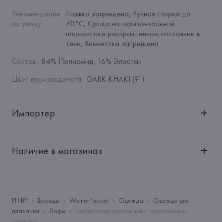
Рекомендация 
Глажка запрещена, Ручная стирка до 
по уходу
:
40°C, Сушка на горизонтальной 
плоскости в расправленном состоянии в 
тени, Химчистка запрещена
Состав
:
84% Полиамид, 16% Эластан
Цвет производителя
:
DARK KHAKI (91)
Импортер
Импортер: 
Общество с дополнительной ответственностью 
"БелВиринея"
Наличие в магазинах
Адрес: 
Республика Беларусь, 220030, г. Минск, ул. 
Немига, 5, пом. 39
Производитель: 
EUROFIEL CONFECCION S.A.
Адрес: 
ИСПАНИЯ, 
EUROFIEL CONFECCION S.A., AVDA 
FH.BY
Бренды
Women'secret
Одежда
Одежда для
LLANO CASTELLANO, NUM. 51 28034 MADRID,
плавания
Лифы
Бюстгальтер купальный с треугольными
чашками