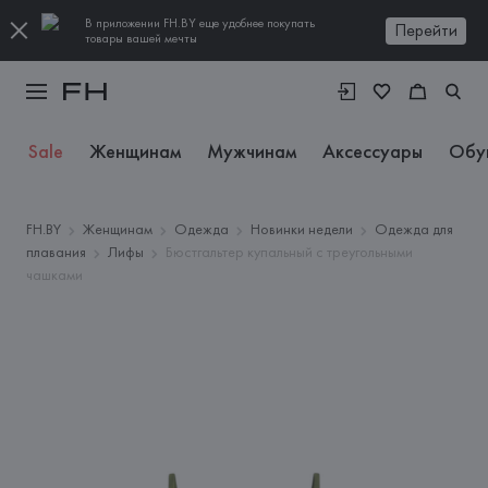
В приложении FH.BY еще удобнее покупать
Перейти
товары вашей мечты
Sale
Женщинам
Мужчинам
Аксессуары
Обу
FH.BY
Женщинам
Одежда
Новинки недели
Одежда для
плавания
Лифы
Бюстгальтер купальный с треугольными
чашками