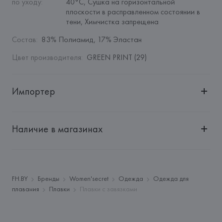
по уходу
:
40°C, Сушка на горизонтальной 
плоскости в расправленном состоянии в 
тени, Химчистка запрещена
Состав
:
83% Полиамид, 17% Эластан
Цвет производителя
:
GREEN PRINT (29)
Импортер
Импортер: 
Общество с дополнительной ответственностью 
"БелВиринея"
Наличие в магазинах
Адрес: 
Республика Беларусь, 220030, г. Минск, ул. 
Немига, 5, пом. 39
Производитель: 
EUROFIEL CONFECCION S.A.
Адрес: 
ИСПАНИЯ, 
EUROFIEL CONFECCION S.A., AVDA 
FH.BY
Бренды
Women'secret
Одежда
Одежда для
LLANO CASTELLANO, NUM. 51 28034 MADRID,
плавания
Плавки
Плавки с завязками
Страна происхождения товара: 
ВЬЕТНАМ