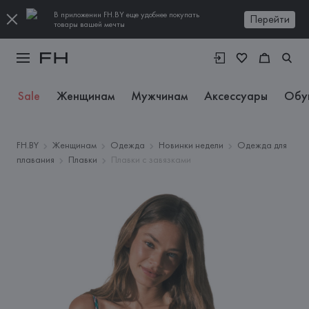
В приложении FH.BY еще удобнее покупать
Перейти
товары вашей мечты
Sale
Женщинам
Мужчинам
Аксессуары
Обу
FH.BY
Женщинам
Одежда
Новинки недели
Одежда для
плавания
Плавки
Плавки с завязками