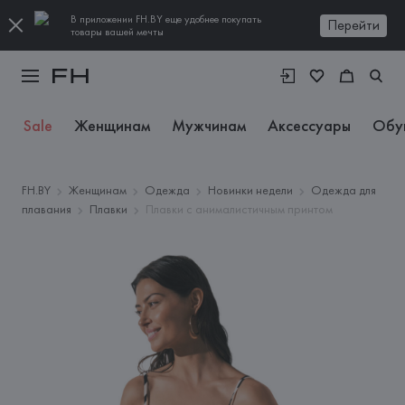
В приложении FH.BY еще удобнее покупать
Перейти
товары вашей мечты
Sale
Женщинам
Мужчинам
Аксессуары
Обу
FH.BY
Женщинам
Одежда
Новинки недели
Одежда для
плавания
Плавки
Плавки с анималистичным принтом