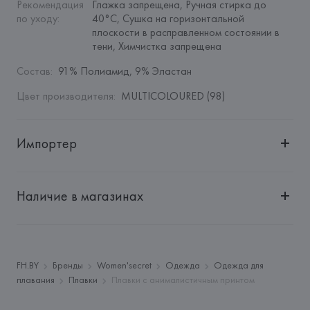
Рекомендация 
Глажка запрещена, Ручная стирка до 
по уходу
:
40°C, Сушка на горизонтальной 
плоскости в расправленном состоянии в 
тени, Химчистка запрещена
Состав
:
91% Полиамид, 9% Эластан
Цвет производителя
:
MULTICOLOURED (98)
Импортер
Импортер: 
Общество с дополнительной ответственностью 
"БелВиринея"
Наличие в магазинах
Адрес: 
Республика Беларусь, 220030, г. Минск, ул. 
Немига, 5, пом. 39
Производитель: 
EUROFIEL CONFECCION S.A.
Адрес: 
ИСПАНИЯ, 
EUROFIEL CONFECCION S.A., AVDA 
FH.BY
Бренды
Women'secret
Одежда
Одежда для
LLANO CASTELLANO, NUM. 51 28034 MADRID,
плавания
Плавки
Плавки с анималистичным принтом
Страна происхождения товара: 
КИТАЙ