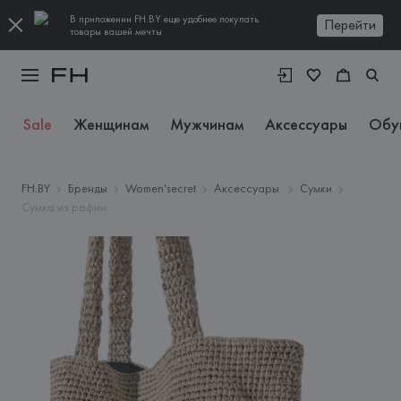
В приложении FH.BY еще удобнее покупать
Перейти
товары вашей мечты
Sale
Женщинам
Мужчинам
Аксессуары
Обу
FH.BY
Бренды
Women'secret
Аксессуары
Сумки
Сумка из рафии