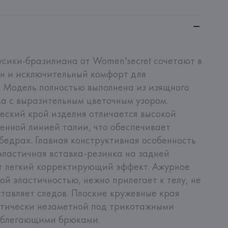
ики-бразилиана от Women'secret сочетают в 
н и исключительный комфорт для 
 Модель полностью выполнена из изящного 
а с выразительным цветочным узором. 
ский крой изделия отличается высокой 
енной линией талии, что обеспечивает 
бедрах. Главная конструктивная особенность 
ластичная вставка-резинка на задней 
т легкий корректирующий эффект. Ажурное 
й эластичностью, нежно прилегает к телу, не 
ставляет следов. Плоские кружевные края 
ктически незаметной под трикотажными 
облегающими брюками.