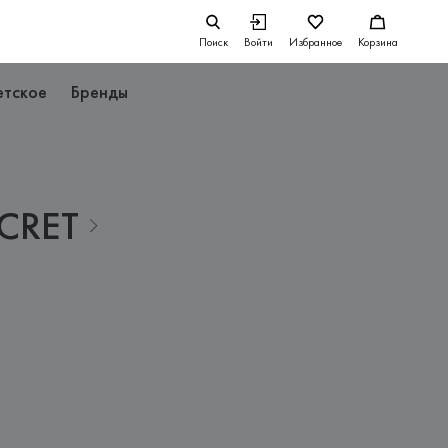
Поиск
Войти
Избранное
Корзина
етское
Бренды
CRET