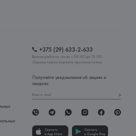
+375 (29) 633-2-633
Время работы: пн-вс с 09:00 до 21:00,
Заказы через корзину круглосуточно
Получайте уведомления об акциях и
скидках:
льных
нальных
Скачать
Скачать
в App Store
в Google Play