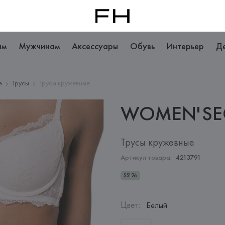
ам
Мужчинам
Аксессуары
Обувь
Интерьер
Д
е
Трусы
Трусы кружевные
WOMEN'SE
Трусы кружевные
Артикул товара:
4213791
SS'26
Цвет
:
Белый