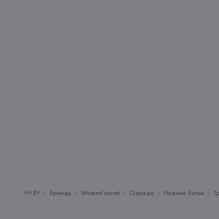
FH.BY
Бренды
Women'secret
Одежда
Нижнее белье
Т