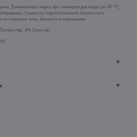
ена, Деликатная стирка при температуре воды до 30 °C, 
апрещено, Сушка на горизонтальной плоскости в 
 состоянии в тени, Химчистка запрещена
Полиэстер, 4% Эластан
96)
ительной ответственностью "БелВиринея"
х
20030, г. Минск, ул. Немига, 5, пом. 39
NFECCION S.A.
CONFECCION S.A., AVDA LLANO CASTELLANO, NUM. 51 
: 
МЬЯНМА