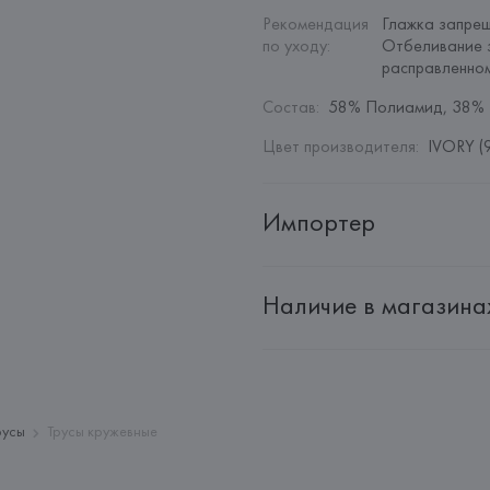
Рекомендация 
Глажка запрещ
по уходу
:
Отбеливание з
расправленном
Состав
:
58% Полиамид, 38% 
Цвет производителя
:
IVORY (
Импортер
Импортер: 
Общество с дополн
Наличие в магазина
Адрес: 
Республика Беларусь, 2
Производитель: 
EUROFIEL CO
Адрес: 
ИСПАНИЯ, 
EUROFIEL 
28034 MADRID,
Страна происхождения товара
русы
Трусы кружевные