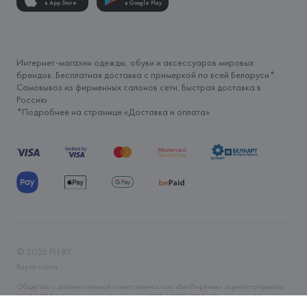
в App Store
в Google Play
Интернет-магазин одежды, обуви и аксессуаров мировых
брендов. Бесплатная доставка с примеркой по всей Беларуси*.
Самовывоз из фирменных салонов сети. Быстрая доставка в
Россию.
*Подробнее на странице «
Доставка и оплата
»
©
2026
FH.BY
Карта сайта
Общество с дополнительной ответственностью «БелВиринея» зарегистрировано
06.04.2006 Минским горисполкомом. УНП 190706320. Юр.адрес: г. Минск, ул.