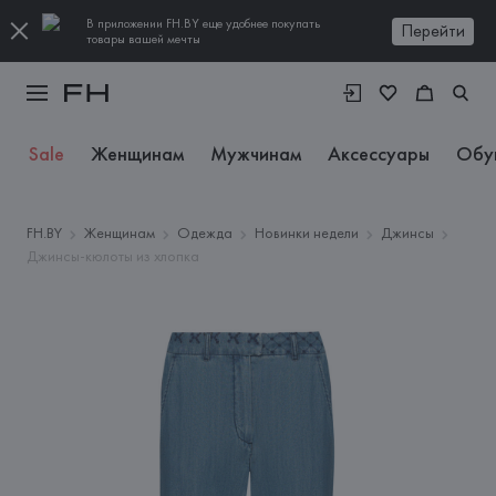
В приложении FH.BY еще удобнее покупать
Перейти
товары вашей мечты
Sale
Женщинам
Мужчинам
Аксессуары
Обу
FH.BY
Женщинам
Одежда
Новинки недели
Джинсы
Джинсы-кюлоты из хлопка