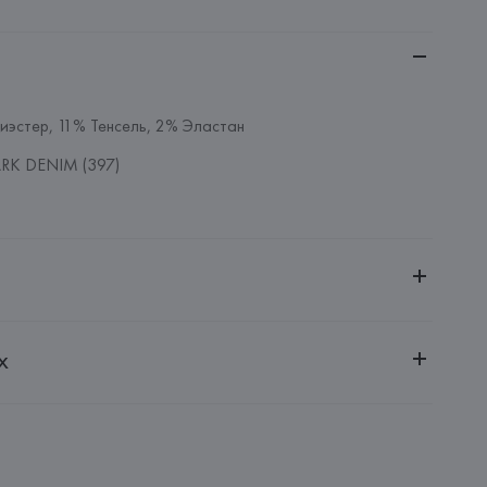
иэстер, 11% Тенсель, 2% Эластан
RK DENIM (397)
ительной ответственностью "БелВиринея"
х
20030, г. Минск, ул. Немига, 5, пом. 39
UNTO VICTRIX, S.L.
PUNTO VICTRIX, S.L., C/ de l'Overlocaire, 24-28 
eos, 59-08302 Mataró(Barcelona),
: 
ТУРЦИЯ