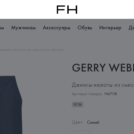
ам
Мужчинам
Аксессуары
Обувь
Интерьер
Д
жинсы-кюлоты из смесового хлопка
GERRY
WEB
Джинсы-кюлоты из смес
Артикул товара:
N67118
SS'26
Цвет
:
Синий