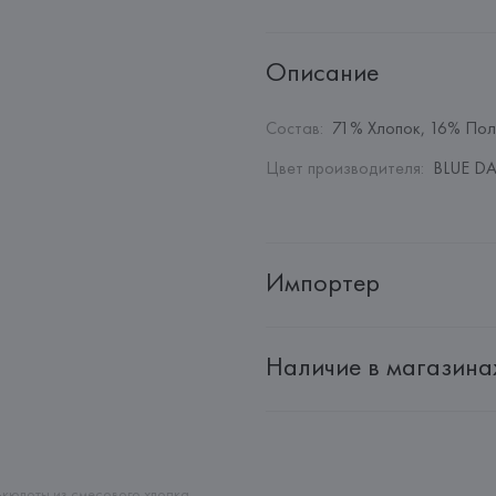
Описание
Состав
:
71% Хлопок, 16% Пол
Цвет производителя
:
BLUE DA
Импортер
Импортер: 
Общество с дополн
Наличие в магазина
Адрес: 
Республика Беларусь, 2
Производитель: 
GENEROS DE P
Адрес: 
ИСПАНИЯ, 
GENEROS DE 
Pol.Ind."Les Hortes"-Apdo.Corr
Страна происхождения товара
кюлоты из смесового хлопка