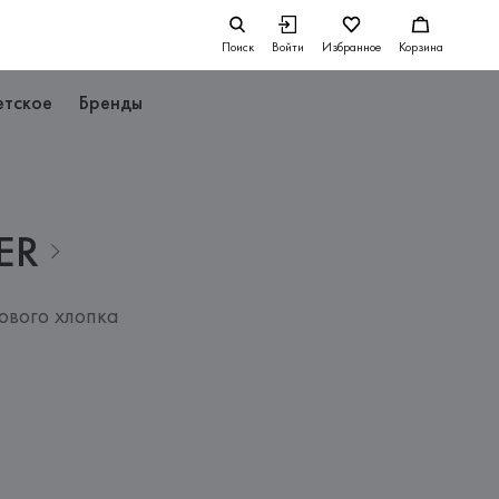
Поиск
Войти
Избранное
Корзина
етское
Бренды
ER
ового хлопка