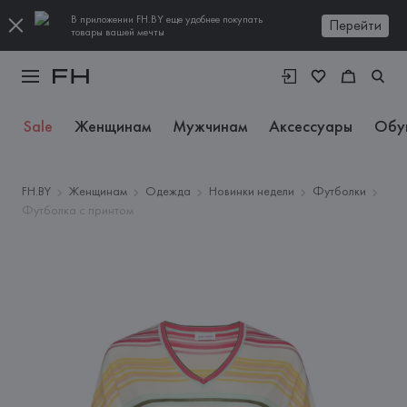
В приложении FH.BY еще удобнее покупать
Перейти
товары вашей мечты
Sale
Женщинам
Мужчинам
Аксессуары
Обу
FH.BY
Женщинам
Одежда
Новинки недели
Футболки
Футболка с принтом