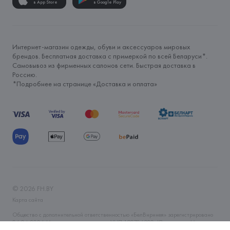
в App Store
в Google Play
Интернет-магазин одежды, обуви и аксессуаров мировых
брендов. Бесплатная доставка с примеркой по всей Беларуси*.
Самовывоз из фирменных салонов сети. Быстрая доставка в
Россию.
*Подробнее на странице «
Доставка и оплата
»
©
2026
FH.BY
Карта сайта
Общество с дополнительной ответственностью «БелВиринея» зарегистрировано
06.04.2006 Минским горисполкомом. УНП 190706320. Юр.адрес: г. Минск, ул.