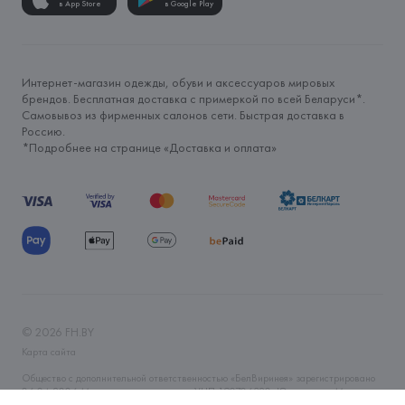
в App Store
в Google Play
Интернет-магазин одежды, обуви и аксессуаров мировых
брендов. Бесплатная доставка с примеркой по всей Беларуси*.
Самовывоз из фирменных салонов сети. Быстрая доставка в
Россию.
*Подробнее на странице «
Доставка и оплата
»
©
2026
FH.BY
Карта сайта
Общество с дополнительной ответственностью «БелВиринея» зарегистрировано
06.04.2006 Минским горисполкомом. УНП 190706320. Юр.адрес: г. Минск, ул.