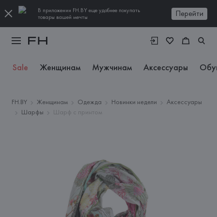
В приложении FH.BY еще удобнее покупать
Перейти
товары вашей мечты
Sale
Женщинам
Мужчинам
Аксессуары
Обу
FH.BY
Женщинам
Одежда
Новинки недели
Аксессуары
Шарфы
Шарф с принтом