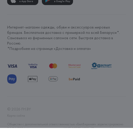
в App Store
в Google Play
Интернет-магазин одежды, обуви и аксессуаров мировых
брендов. Бесплатная доставка с примеркой по всей Беларуси*.
Самовывоз из фирменных салонов сети. Быстрая доставка в
Россию.
*Подробнее на странице «
Доставка и оплата
»
©
2026
FH.BY
Карта сайта
Общество с дополнительной ответственностью «БелВиринея» зарегистрировано
06.04.2006 Минским горисполкомом. УНП 190706320. Юр.адрес: г. Минск, ул.