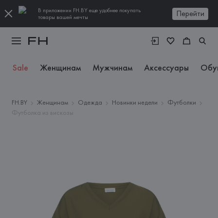
В приложении FH.BY еще удобнее покупать
Перейти
товары вашей мечты
Sale
Женщинам
Мужчинам
Аксессуары
Обу
FH.BY
Женщинам
Одежда
Новинки недели
Футболки
Футболка из вискозы