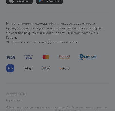
в App Store
в Google Play
Интернет-магазин одежды, обуви и аксессуаров мировых
брендов. Бесплатная доставка с примеркой по всей Беларуси*.
Самовывоз из фирменных салонов сети. Быстрая доставка в
Россию.
*Подробнее на странице «
Доставка и оплата
»
©
2026
FH.BY
Карта сайта
Общество с дополнительной ответственностью «БелВиринея» зарегистрировано
06.04.2006 Минским горисполкомом. УНП 190706320. Юр.адрес: г. Минск, ул.