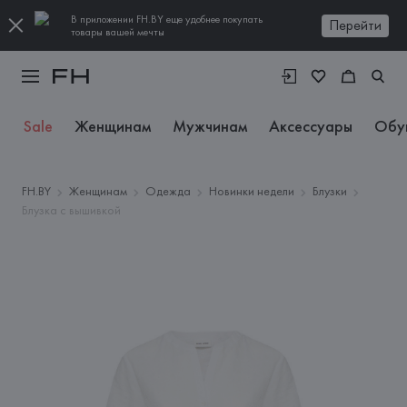
В приложении FH.BY еще удобнее покупать
Перейти
товары вашей мечты
Sale
Женщинам
Мужчинам
Аксессуары
Обу
FH.BY
Женщинам
Одежда
Новинки недели
Блузки
Блузка с вышивкой