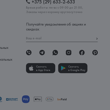
+375 (29) 633-2-633
Время работы: пн-вс с 09:00 до 21:00,
Заказы через корзину круглосуточно
Получайте уведомления об акциях и
скидках:
льных
нальных
Скачать
Скачать
в App Store
в Google Play