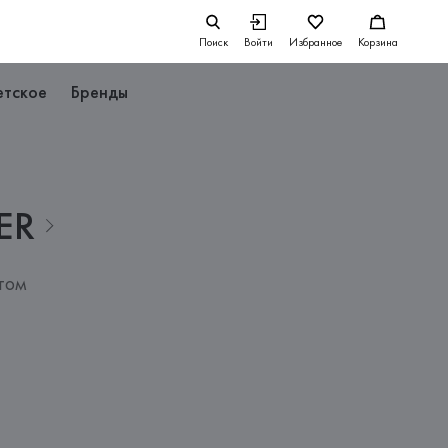
Поиск
Войти
Избранное
Корзина
етское
Бренды
ER
том