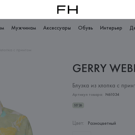
ам
Мужчинам
Аксессуары
Обувь
Интерьер
Д
 хлопка с принтом
GERRY
WEB
Блузка из хлопка с прин
Артикул товара:
N61034
SS'26
Цвет
:
Разноцветный