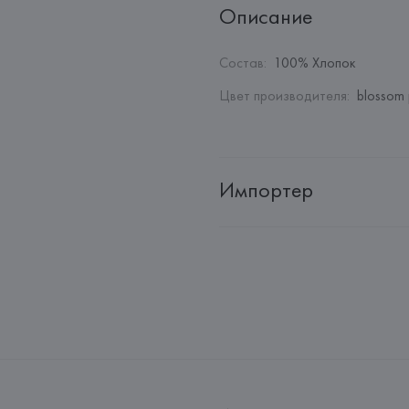
Описание
Состав
:
100% Хлопок
Цвет производителя
:
blossom p
Импортер
Импортер: 
Общество с дополн
Адрес: 
Республика Беларусь, 2
Производитель: 
GENEROS DE P
Адрес: 
ИСПАНИЯ, 
GENEROS DE 
Pol.Ind."Les Hortes"-Apdo.Corr
Страна происхождения товара