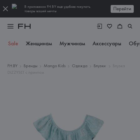
В приложении FH.BY еще удобнее покупать
Перейти
товары вашей мечты
Sale
Женщинам
Мужчинам
Аксессуары
Обу
FH.BY
Бренды
Mango Kids
Одежда
Блузки
Блузка
DIZZYSET с принтом