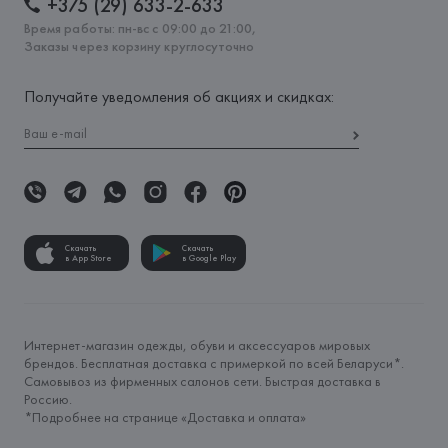
+375 (29) 633-2-633
Время работы: пн-вс с 09:00 до 21:00,
Заказы через корзину круглосуточно
Получайте уведомления об акциях и скидках:
Скачать
Скачать
в App Store
в Google Play
Интернет-магазин одежды, обуви и аксессуаров мировых
брендов. Бесплатная доставка с примеркой по всей Беларуси*.
Самовывоз из фирменных салонов сети. Быстрая доставка в
Россию.
*Подробнее на странице «
Доставка и оплата
»