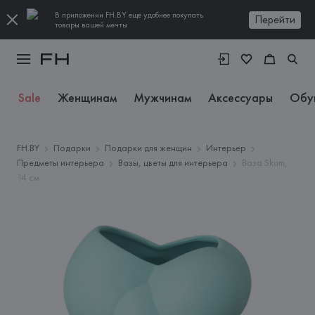
В приложении FH.BY еще удобнее покупать
Перейти
товары вашей мечты
Sale
Женщинам
Мужчинам
Аксессуары
Обу
FH.BY
Подарки
Подарки для женщин
Интерьер
Предметы интерьера
Вазы, цветы для интерьера
Ваза Skum,
14 см