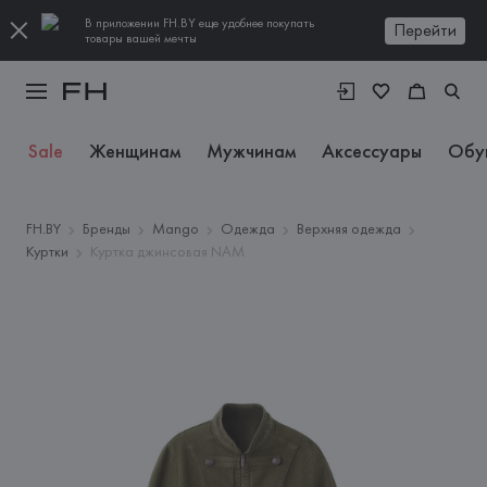
В приложении FH.BY еще удобнее покупать
Перейти
товары вашей мечты
Sale
Женщинам
Мужчинам
Аксессуары
Обу
FH.BY
Бренды
Mango
Одежда
Верхняя одежда
Куртки
Куртка джинсовая NAM