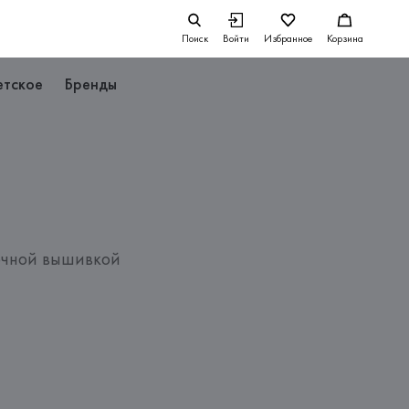
Поиск
Войти
Избранное
Корзина
етское
Бренды
очной вышивкой