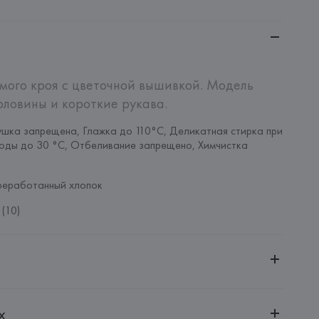
мого кроя с цветочной вышивкой. Модель 
рловины и короткие рукава.
шка запрещена, Глажка до 110°C, Деликатная стирка при 
оды до 30 °C, Отбеливание запрещено, Химчистка 
реработанный хлопок
(10)
ительной ответственностью "Белмаркетцентр"
х
0030, г. Минск, ул. Немига, 5, пом. 39, ком. 1