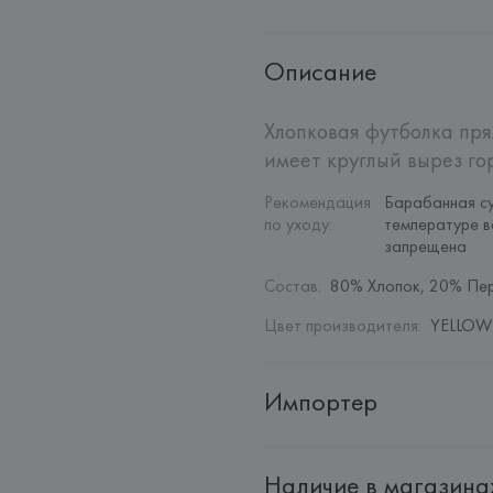
Описание
Хлопковая футболка пря
имеет круглый вырез го
Рекомендация 
Барабанная су
по уходу
:
температуре в
запрещена
Состав
:
80% Хлопок, 20% Пе
Цвет производителя
:
YELLOW 
Импортер
Импортер: 
Общество с дополн
Наличие в магазина
Адрес: 
Республика Беларусь, 22