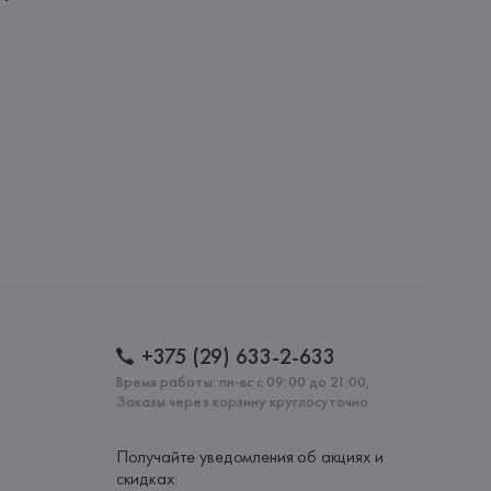
 S.A.
S.A., Via Augusta 10 (Pol. Ind. Riera de Caldes), 08184 
lona),
: 
ИНДИЯ
+375 (29) 633-2-633
Время работы: пн-вс с 09:00 до 21:00,
Заказы через корзину круглосуточно
Получайте уведомления об акциях и
скидках: