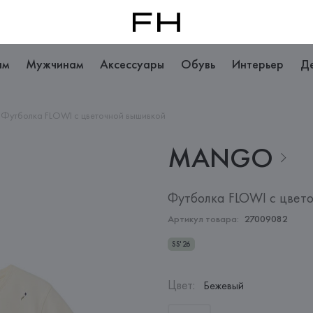
ам
Мужчинам
Аксессуары
Обувь
Интерьер
Д
Футболка FLOWI с цветочной вышивкой
MANGO
Футболка FLOWI с цвет
Артикул товара:
27009082
SS'26
Цвет
:
Бежевый