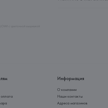
Производитель: 
MANGO MNG,
Адрес: 
ИСПАНИЯ, 
MANGO MNG, 
Palau-Solità i Plegamans (Barce
Страна происхождения товара
LOWI с цветочной вышивкой
елям
Информация
О компании
 оплата
Наши контакты
вара
Адреса магазинов