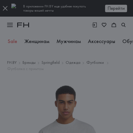
В приложении FH.BY еще удобнее покупать
Перейти
товары вашей мечты
Sale
Женщинам
Мужчинам
Аксессуары
Обу
FH.BY
Бренды
Springfield
Одежда
Футболки
Футболка с принтом