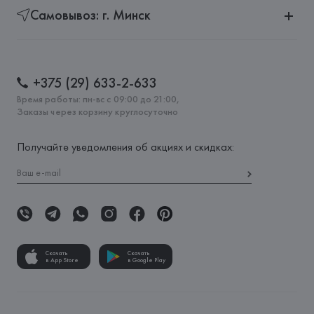
Самовывоз: г. Минск
+375 (29) 633-2-633
Время работы: пн-вс с 09:00 до 21:00,
Заказы через корзину круглосуточно
Получайте уведомления об акциях и скидках:
Скачать
Скачать
в App Store
в Google Play