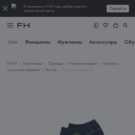
В приложении FH.BY еще удобнее покупать
Перейти
товары вашей мечты
Sale
Женщинам
Мужчинам
Аксессуары
Обу
FH.BY
Мужчинам
Одежда
Новинки недели
Чулочно-
носочные изделия
Носки
Носки с принтом