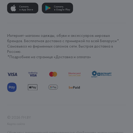
Скачать
Скачать
в App Store
в Google Play
Интернет-магазин одежды, обуви и аксессуаров мировых
брендов. Бесплатная доставка с примеркой по всей Беларуси*.
Самовывоз из фирменных салонов сети. Быстрая доставка в
Россию.
*Подробнее на странице «
Доставка и оплата
»
©
2026
FH.BY
Карта сайта
Общество с дополнительной ответственностью «БелВиринея» зарегистрировано