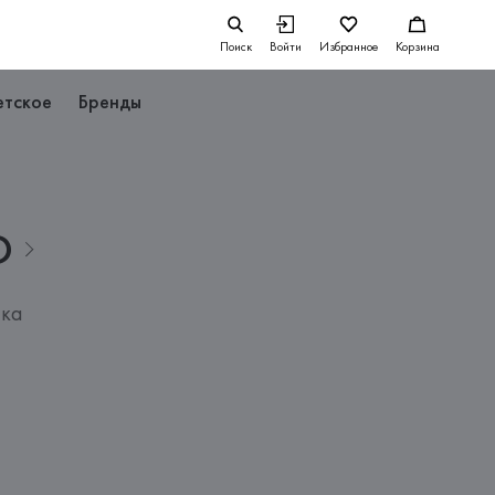
Поиск
Войти
Избранное
Корзина
етское
Бренды
D
пка