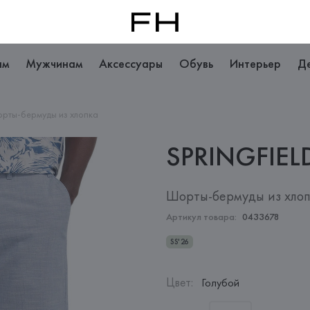
ам
Мужчинам
Аксессуары
Обувь
Интерьер
Д
рты-бермуды из хлопка
SPRINGFIEL
Шорты-бермуды из хло
Артикул товара:
0433678
SS'26
Цвет
:
Голубой