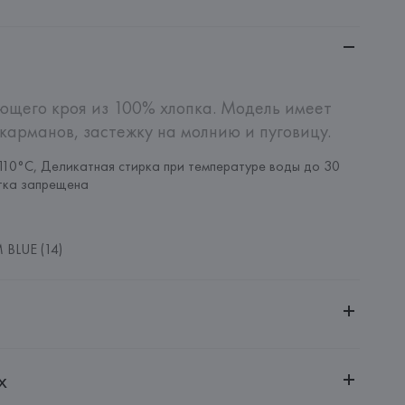
щего кроя из 100% хлопка. Модель имеет 
 карманов, застежку на молнию и пуговицу.
110°C, Деликатная стирка при температуре воды до 30 
тка запрещена
BLUE (14)
ительной ответственностью "БелВиринея"
х
20030, г. Минск, ул. Немига, 5, пом. 39