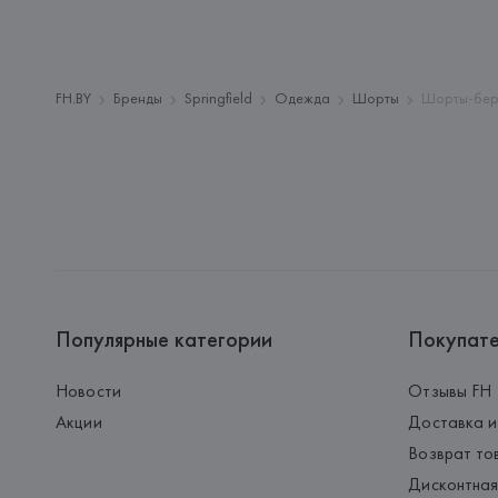
FH.BY
Бренды
Springfield
Одежда
Шорты
Шорты-бер
Популярные категории
Покупат
Новости
Отзывы FH
Акции
Доставка и
Возврат то
Дисконтная