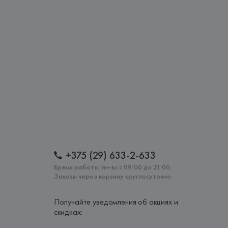
NFECCION S.A.
CONFECCION S.A., AVDA LLANO CASTELLANO, NUM. 51 
: 
БАНГЛАДЕШ
+375 (29) 633-2-633
Время работы: пн-вс с 09:00 до 21:00,
Заказы через корзину круглосуточно
Получайте уведомления об акциях и
скидках: