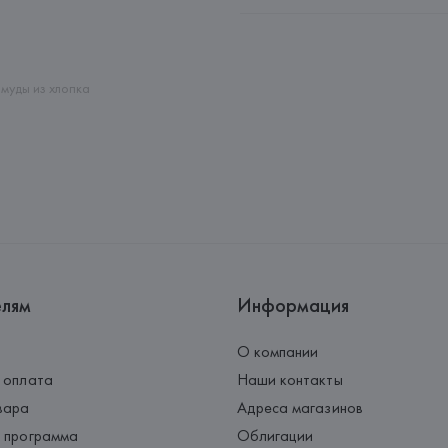
Производитель: 
EUROFIEL CO
Адрес: 
ИСПАНИЯ, 
EUROFIEL 
28034 MADRID,
Страна происхождения товара
муды из хлопка
елям
Информация
О компании
 оплата
Наши контакты
вара
Адреса магазинов
 программа
Облигации