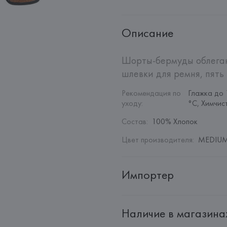
Описание
Шорты-бермуды облегаю
шлевки для ремня, пять
Рекомендация по 
Глажка до 
уходу
:
°C, Химчис
Состав
:
100% Хлопок
Цвет производителя
:
MEDIUM 
Импортер
Импортер: 
Общество с дополн
Наличие в магазина
Адрес: 
Республика Беларусь, 2