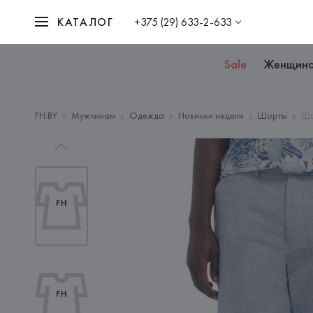
КАТАЛОГ
+375 (29) 633-2-633
Sale
Женщин
FH.BY
Мужчинам
Одежда
Новинки недели
Шорты
Шо