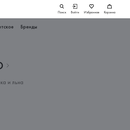
Поиск
Войти
Избранное
Корзина
етское
Бренды
D
ка и льна