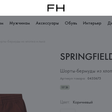
ам
Мужчинам
Аксессуары
Обувь
Интерьер
Д
рты-бермуды из хлопка и льна
SPRINGFIEL
Шорты-бермуды из хлоп
Артикул товара:
0433675
SS'26
Цвет
:
Коричневый