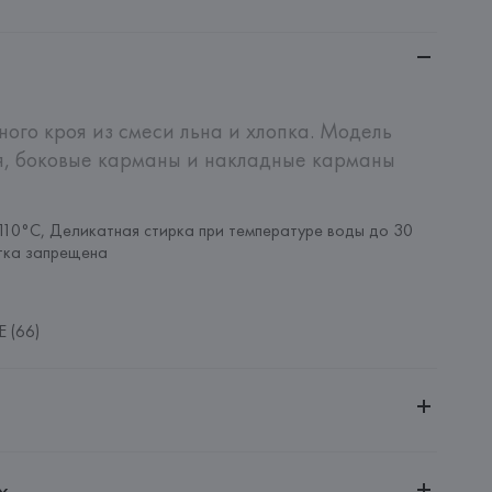
го кроя из смеси льна и хлопка. Модель 
я, боковые карманы и накладные карманы 
110°C, Деликатная стирка при температуре воды до 30 
тка запрещена
 (66)
ительной ответственностью "БелВиринея"
х