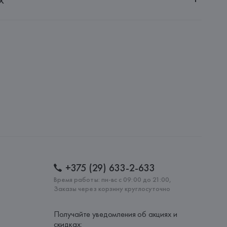
20030, г. Минск, ул. Немига, 5, пом. 39
NFECCION S.A.
CONFECCION S.A., AVDA LLANO CASTELLANO, NUM. 51 
: 
БАНГЛАДЕШ
+375 (29) 633-2-633
Время работы: пн-вс с 09:00 до 21:00,
Заказы через корзину круглосуточно
Получайте уведомления об акциях и
скидках: