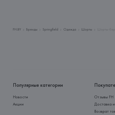
FH.BY
Бренды
Springfield
Одежда
Шорты
Шорты-берм
Популярные категории
Покупат
Новости
Отзывы FH
Акции
Доставка и
Возврат то