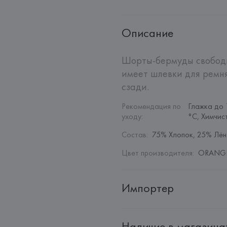
Описание
Шорты-бермуды свободно
имеет шлевки для ремн
сзади.
Рекомендация по 
Глажка до 
уходу
:
°C, Химчис
Состав
:
75% Хлопок, 25% Лён
Цвет производителя
:
ORANGE
Импортер
Импортер: 
Общество с дополн
Наличие в магазина