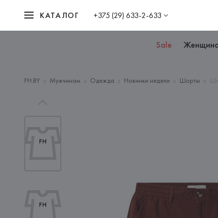
КАТАЛОГ
+375 (29) 633-2-633
Sale
Женщин
FH.BY
Мужчинам
Одежда
Новинки недели
Шорты
Шо