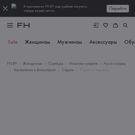
В приложении FH.BY еще удобнее покупать
Перейти
товары вашей мечты
Sale
Женщинам
Мужчинам
Аксессуары
Обу
FH.BY
Женщинам
Одежда
Новинки недели
Аксессуары
Украшения и бижутерия
Серьги
Серьги с камнем