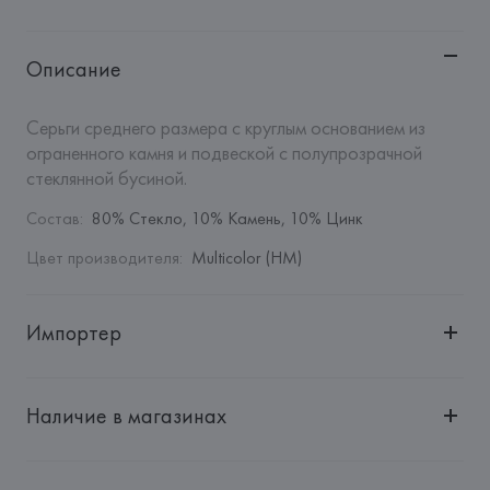
Описание
Серьги среднего размера с круглым основанием из 
ограненного камня и подвеской с полупрозрачной 
стеклянной бусиной.
Состав
:
80% Стекло, 10% Камень, 10% Цинк
Цвет производителя
:
Multicolor (HM)
Импортер
Импортер: 
Общество с дополнительной ответственностью 
"БелВиринея"
Наличие в магазинах
Адрес: 
Республика Беларусь, 220030, г. Минск, ул. 
Немига, 5, пом. 39