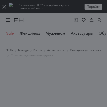
В приложении FH.BY еще удобнее покупать
Перейти
товары вашей мечты
Sale
Женщинам
Мужчинам
Аксессуары
Обу
FH.BY
Бренды
Parfois
Аксессуары
Солнцезащитные очки
Солнцезащитные очки круглые