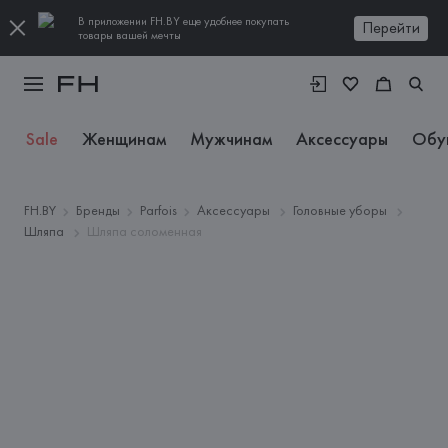
В приложении FH.BY еще удобнее покупать
Перейти
товары вашей мечты
Sale
Женщинам
Мужчинам
Аксессуары
Обу
FH.BY
Бренды
Parfois
Аксессуары
Головные уборы
Шляпа
Шляпа соломенная