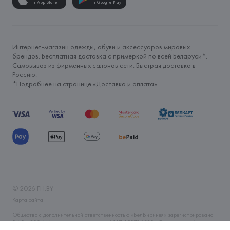
в App Store
в Google Play
Интернет-магазин одежды, обуви и аксессуаров мировых
брендов. Бесплатная доставка с примеркой по всей Беларуси*.
Самовывоз из фирменных салонов сети. Быстрая доставка в
Россию.
*Подробнее на странице «
Доставка и оплата
»
©
2026
FH.BY
Карта сайта
Общество с дополнительной ответственностью «БелВиринея» зарегистрировано
06.04.2006 Минским горисполкомом. УНП 190706320. Юр.адрес: г. Минск, ул.