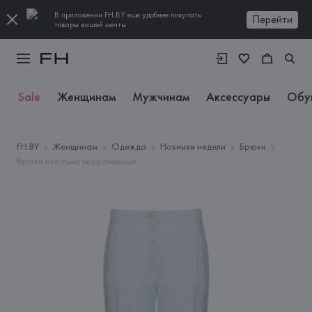
В приложении FH.BY еще удобнее покупать
Перейти
товары вашей мечты
Sale
Женщинам
Мужчинам
Аксессуары
Обу
FH.BY
Женщинам
Одежда
Новинки недели
Брюки
Брюки изо льна укороченные