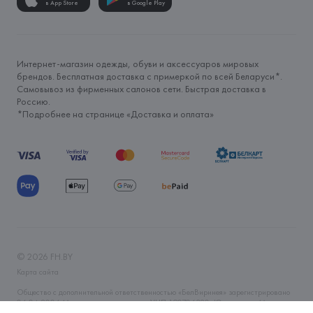
в App Store
в Google Play
Интернет-магазин одежды, обуви и аксессуаров мировых
брендов. Бесплатная доставка с примеркой по всей Беларуси*.
Самовывоз из фирменных салонов сети. Быстрая доставка в
Россию.
*Подробнее на странице «
Доставка и оплата
»
©
2026
FH.BY
Карта сайта
Общество с дополнительной ответственностью «БелВиринея» зарегистрировано
06.04.2006 Минским горисполкомом. УНП 190706320. Юр.адрес: г. Минск, ул.