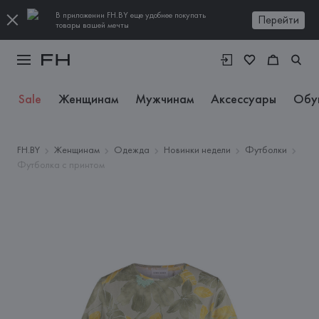
В приложении FH.BY еще удобнее покупать
Перейти
товары вашей мечты
Sale
Женщинам
Мужчинам
Аксессуары
Обу
FH.BY
Женщинам
Одежда
Новинки недели
Футболки
Футболка с принтом