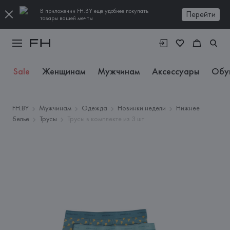
В приложении FH.BY еще удобнее покупать
Перейти
товары вашей мечты
Sale
Женщинам
Мужчинам
Аксессуары
Обу
FH.BY
Мужчинам
Одежда
Новинки недели
Нижнее
белье
Трусы
Трусы в комплекте из 3 шт