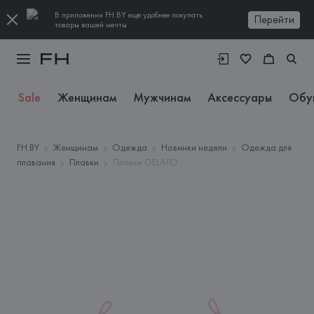
В приложении FH.BY еще удобнее покупать
Перейти
товары вашей мечты
Sale
Женщинам
Мужчинам
Аксессуары
Обу
FH.BY
Женщинам
Одежда
Новинки недели
Одежда для
плавания
Плавки
Плавки GELATO