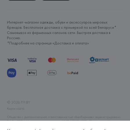
Интернет-магазин одежды, обуви и аксессуаров мировых
брендов. Бесплатная доставка с примеркой по всей Беларуси*.
Самовывоз из фирменных салонов сети. Быстрая доставка в
Россию.
*Подробнее на странице «
Доставка и оплата
»
©
2026
FH.BY
Карта сайта
Общество с дополнительной ответственностью «БелВиринея» зарегистрировано
06.04.2006 Минским горисполкомом. УНП 190706320. Юр.адрес: г. Минск, ул.
Немига, 5, пом. 39. Интернет-магазин fh.by зарегистрирован в Торговом реестре