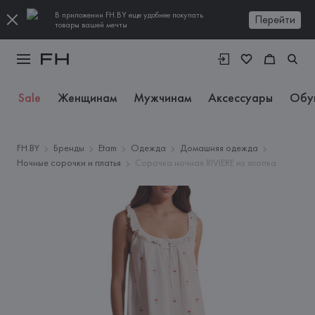
В приложении FH.BY еще удобнее покупать
Перейти
товары вашей мечты
Sale
Женщинам
Мужчинам
Аксессуары
Обу
FH.BY
Бренды
Etam
Одежда
Домашняя одежда
Ночные сорочки и платья
Сорочка ночная RIVIERE из хлопка