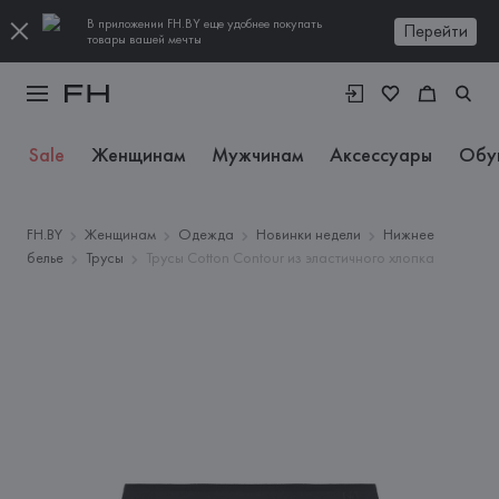
В приложении FH.BY еще удобнее покупать
Перейти
товары вашей мечты
Sale
Женщинам
Мужчинам
Аксессуары
Обу
FH.BY
Женщинам
Одежда
Новинки недели
Нижнее
белье
Трусы
Трусы Cotton Contour из эластичного хлопка