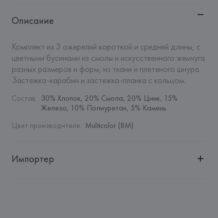
Описание
Комплект из 3 ожерелий короткой и средней длины, с 
цветными бусинами из смолы и искусственного жемчуга 
разных размеров и форм, из ткани и плетеного шнура. 
Застежка-карабин и застежка-планка с кольцом.
Состав
:
30% Хлопок, 20% Смола, 20% Цинк, 15% 
Железо, 10% Полиуретан, 5% Камень
Цвет производителя
:
Multicolor (BM)
Импортер
Импортер: 
Общество с дополнительной ответственностью 
"БелВиринея"
Адрес: 
Республика Беларусь, 220030, г. Минск, ул. 
Немига, 5, пом. 39