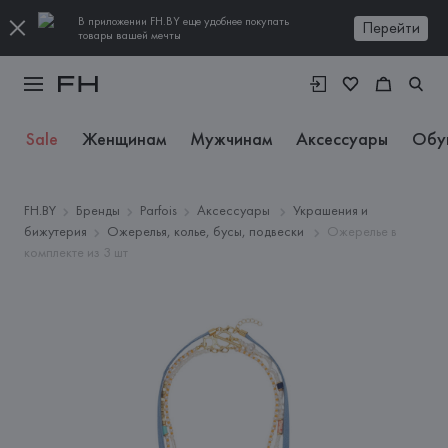
В приложении FH.BY еще удобнее покупать
Перейти
товары вашей мечты
Sale
Женщинам
Мужчинам
Аксессуары
Обу
FH.BY
Бренды
Parfois
Аксессуары
Украшения и
бижутерия
Ожерелья, колье, бусы, подвески
Ожерелье в
комплекте из 3 шт