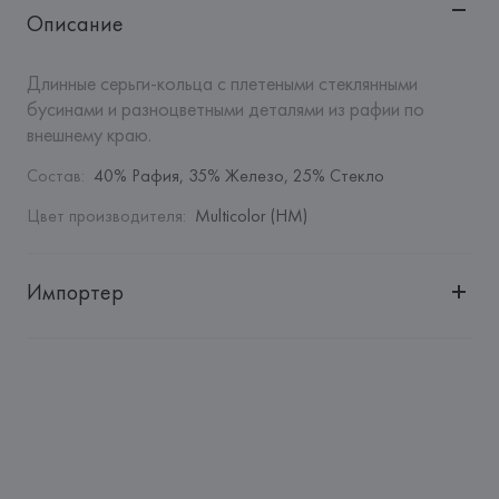
Описание
Длинные серьги-кольца с плетеными стеклянными 
бусинами и разноцветными деталями из рафии по 
внешнему краю.
Состав
:
40% Рафия, 35% Железо, 25% Стекло
Цвет производителя
:
Multicolor (HM)
Импортер
Импортер: 
Общество с дополнительной ответственностью 
"БелВиринея"
Адрес: 
Республика Беларусь, 220030, г. Минск, ул. 
Немига, 5, пом. 39
Производитель: 
Barata & Ramilo, S.A.
Адрес: 
ПОРТУГАЛИЯ, 
Barata & Ramilo, S.A., Rua do Sistelo, 