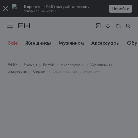
В приложении FH.BY еще удобнее покупать
Перейти
товары вашей мечты
Sale
Женщинам
Мужчинам
Аксессуары
Обу
FH.BY
Бренды
Parfois
Аксессуары
Украшения и
бижутерия
Серьги
Серьги-кольца с бусинами