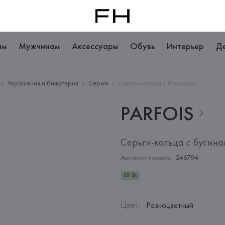
ам
Мужчинам
Аксессуары
Обувь
Интерьер
Д
Украшения и бижутерия
Серьги
Серьги-кольца с бусинами
PARFOIS
Серьги-кольца с бусин
Артикул товара:
246704
SS'26
Цвет
:
Разноцветный