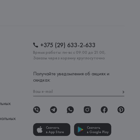
+375 (29) 633-2-633
Время работы: пн-вс с 09:00 до 21:00,
Заказы через корзину круглосуточно
Получайте уведомления об акциях и
скидках:
льных
нальных
Скачать
Скачать
в App Store
в Google Play