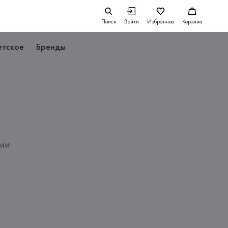
Поиск
Войти
Избранное
Корзина
етское
Бренды
ами