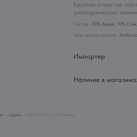
Крупные открытые серьг
цилиндрическим элемен
Состав
:
70% Акрил, 10% Стек
Цвет производителя
:
Multicol
Импортер
Импортер: 
Общество с дополн
Наличие в магазина
Адрес: 
Республика Беларусь, 2
Производитель: 
Barata & Ramil
Адрес: 
ПОРТУГАЛИЯ, 
Barata &
Rio Tinto,
Страна происхождения товара
ия
Серьги
Серьги-кольца с бусинами