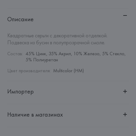
Описание
Квадратные серьги с декоративной отделкой. 
Подвеска из бусин в полупрозрачной смоле.
Состав
:
45% Цинк, 35% Акрил, 10% Железо, 5% Стекло, 
5% Полиуретан
Цвет производителя
:
Multicolor (HM)
Импортер
Импортер: 
Общество с дополнительной ответственностью 
"БелВиринея"
Наличие в магазинах
Адрес: 
Республика Беларусь, 220030, г. Минск, ул. 
Немига, 5, пом. 39