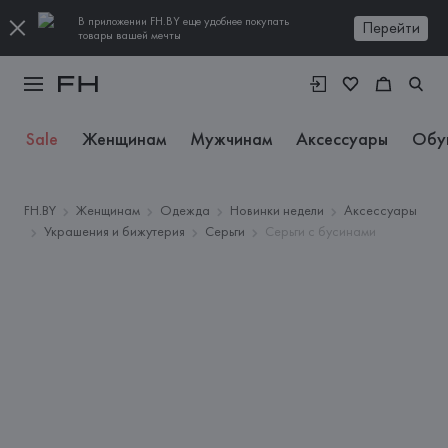
В приложении FH.BY еще удобнее покупать
Перейти
товары вашей мечты
Sale
Женщинам
Мужчинам
Аксессуары
Обу
FH.BY
Женщинам
Одежда
Новинки недели
Аксессуары
Украшения и бижутерия
Серьги
Серьги с бусинами