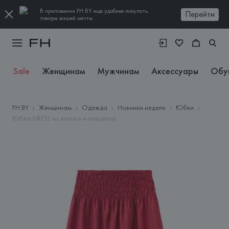
В приложении FH.BY еще удобнее покупать
Перейти
товары вашей мечты
Sale
Женщинам
Мужчинам
Аксессуары
Обу
FH.BY
Женщинам
Одежда
Новинки недели
Юбки
Юбка SIROS из хлопка и лиоцелла