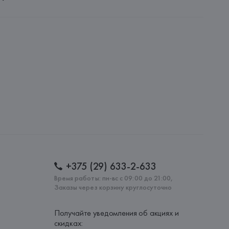
 S.A.
S.A., Via Augusta 10 (Pol. Ind. Riera de Caldes), 08184 
lona),
: 
КИТАЙ
+375 (29) 633-2-633
Время работы: пн-вс с 09:00 до 21:00,
Заказы через корзину круглосуточно
Получайте уведомления об акциях и
скидках: