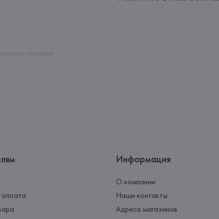
Производитель: 
MANGO MNG,
Адрес: 
ИСПАНИЯ, 
MANGO MNG, 
Palau-Solità i Plegamans (Barce
Страна происхождения товара
месового лиоцелла
елям
Информация
О компании
 оплата
Наши контакты
вара
Адреса магазинов