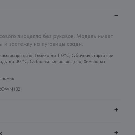
сового лиоцелла без рукавов. Модель имеет 
ы и застежку на пуговицы сзади.
шка запрещена, Глажка до 110°C, Обычная стирка при 
оды до 30 °C, Отбеливание запрещено, Химчистка 
лиамид
ROWN (32)
ительной ответственностью "Белмаркетцентр"
х
0030, г. Минск, ул. Немига, 5, пом. 39, ком. 1