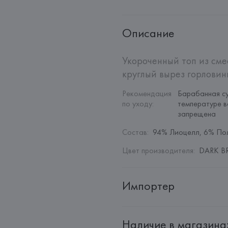
Описание
Укороченный топ из сме
круглый вырез горловин
Рекомендация 
Барабанная су
по уходу
:
температуре в
запрещена
Состав
:
94% Лиоцелл, 6% По
Цвет производителя
:
DARK B
Импортер
Импортер: 
Общество с дополн
Наличие в магазина
Адрес: 
Республика Беларусь, 22