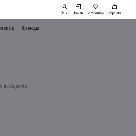
Поиск
Войти
Избранное
Корзина
етское
Бренды
о лиоцелла