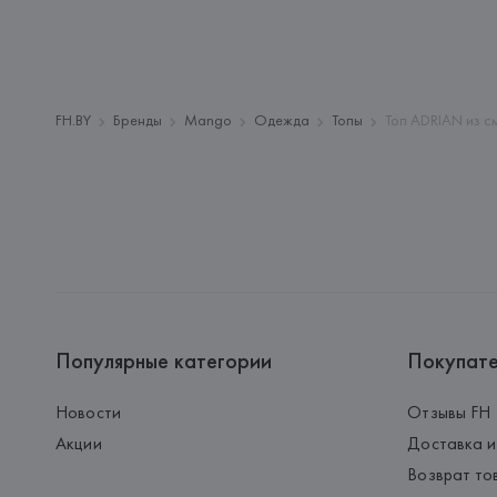
FH.BY
Бренды
Mango
Одежда
Топы
Топ ADRIAN из с
Популярные категории
Покупат
Новости
Отзывы FH
Акции
Доставка и
Возврат то