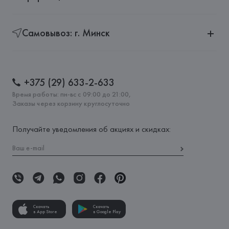
Самовывоз: г. Минск
+375 (29) 633-2-633
Время работы: пн-вс с 09:00 до 21:00,
Заказы через корзину круглосуточно
Получайте уведомления об акциях и скидках:
Скачать
Скачать
в App Store
в Google Play