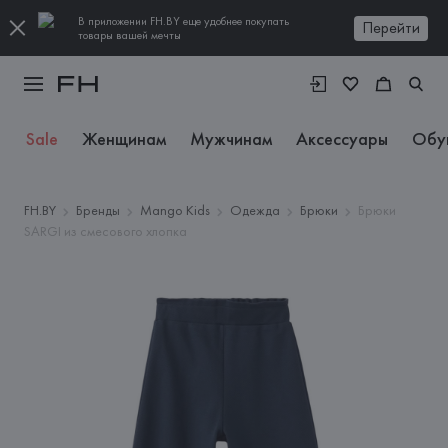
В приложении FH.BY еще удобнее покупать
Перейти
товары вашей мечты
Sale
Женщинам
Мужчинам
Аксессуары
Обу
FH.BY
Бренды
Mango Kids
Одежда
Брюки
Брюки
SARGI из смесового хлопка