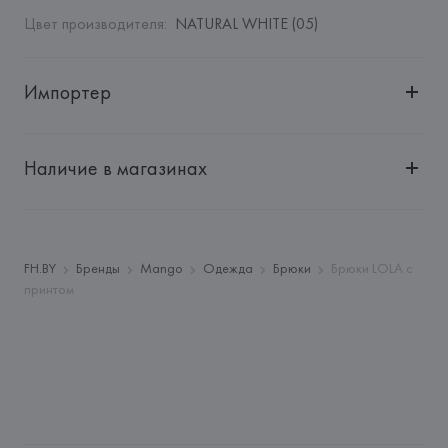
Цвет производителя
:
NATURAL WHITE (05)
Импортер
Импортер: 
Общество с дополнительной ответственностью 
"Белмаркетцентр"
Наличие в магазинах
Адрес: 
Республика Беларусь, 220030, г. Минск, ул. 
Немига, 5, пом. 39, ком. 1
Производитель: 
MANGO MNG, S.A.
Адрес: 
ИСПАНИЯ, 
MANGO MNG, S.A., Via Augusta 10 
FH.BY
Бренды
Mango
Одежда
Брюки
Брюки LOLA с
(Pol. Ind. Riera de Caldes), 08184 Palau-Solità i Plegamans 
принтом
(Barcelona),
Страна происхождения товара: 
КАМБОДЖА