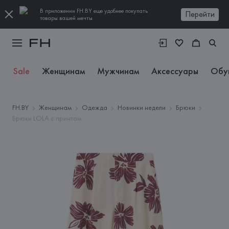
В приложении FH.BY еще удобнее покупать
Перейти
товары вашей мечты
Sale
Женщинам
Мужчинам
Аксессуары
Обу
FH.BY
Женщинам
Одежда
Новинки недели
Брюки
Брюки LOLA с принтом