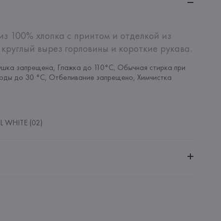
из 100% хлопка с принтом и отделкой из 
круглый вырез горловины и короткие рукава.
шка запрещена, Глажка до 110°C, Обычная стирка при 
оды до 30 °C, Отбеливание запрещено, Химчистка 
 WHITE (02)
ительной ответственностью "Белмаркетцентр"
0030, г. Минск, ул. Немига, 5, пом. 39, ком. 1
 S.A.