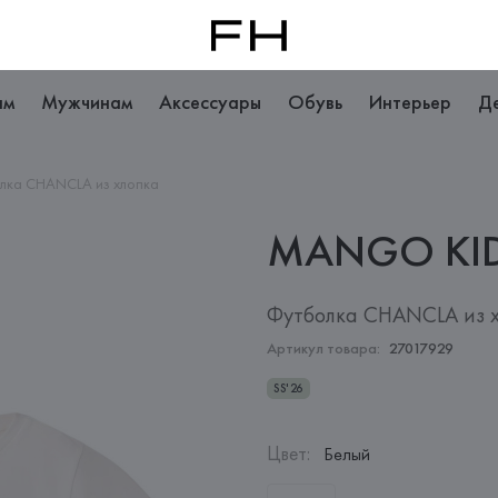
ам
Мужчинам
Аксессуары
Обувь
Интерьер
Д
лка CHANCLA из хлопка
MANGO
KI
Футболка CHANCLA из 
Артикул товара:
27017929
SS'26
Цвет
:
Белый