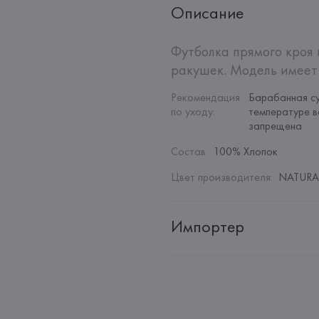
Описание
Футболка прямого кроя 
ракушек. Модель имеет 
Рекомендация 
Барабанная су
по уходу
:
температуре в
запрещена
Состав
:
100% Хлопок
Цвет производителя
:
NATURAL
Импортер
Импортер: 
Общество с дополн
Адрес: 
Республика Беларусь, 22
Производитель: 
MANGO MNG,