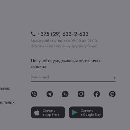
S.A., Via Augusta 10 (Pol. Ind. Riera de Caldes), 08184 
lona),
: 
БАНГЛАДЕШ
+375 (29) 633-2-633
Время работы: пн-вс с 09:00 до 21:00,
Заказы через корзину круглосуточно
Получайте уведомления об акциях и
скидках:
льных
нальных
Скачать
Скачать
в App Store
в Google Play