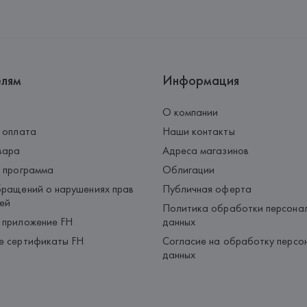
Адрес: 
ИСПАНИЯ, 
MANGO MNG, 
Palau-Solità i Plegamans (Barce
Страна происхождения товара
елям
Информация
О компании
 оплата
Наши контакты
вара
Адреса магазинов
 программа
Облигации
ращений о нарушениях прав
Публичная оферта
ей
Политика обработки персона
 приложение FH
данных
е сертификаты FH
Согласие на обработку персо
данных