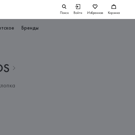
Поиск
Войти
Избранное
Корзина
етское
Бренды
DS
хлопка