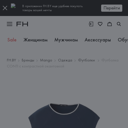
В приложении FH.BY еще удобнее покупать
Перейти
товары вашей мечты
Sale
Женщинам
Мужчинам
Аксессуары
Обу
FH.BY
Бренды
Mango
Одежда
Футболки
Футболка
CONTI с контрастной окантовкой