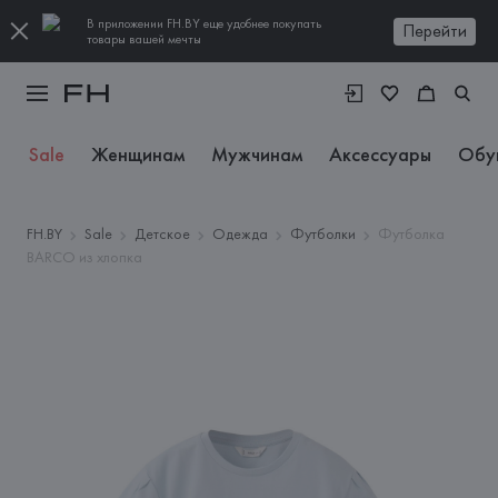
В приложении FH.BY еще удобнее покупать
Перейти
товары вашей мечты
Sale
Женщинам
Мужчинам
Аксессуары
Обу
FH.BY
Sale
Детское
Одежда
Футболки
Футболка
BARCO из хлопка