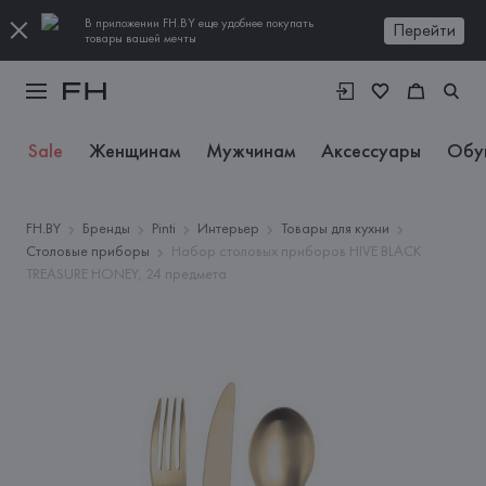
В приложении FH.BY еще удобнее покупать
Перейти
товары вашей мечты
Sale
Женщинам
Мужчинам
Аксессуары
Обу
FH.BY
Бренды
Pinti
Интерьер
Товары для кухни
Столовые приборы
Набор столовых приборов HIVE BLACK
TREASURE HONEY, 24 предмета