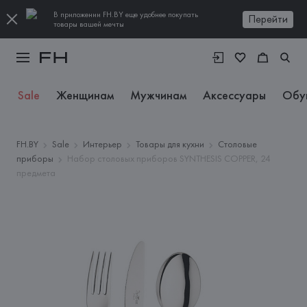
В приложении FH.BY еще удобнее покупать
Перейти
товары вашей мечты
Sale
Женщинам
Мужчинам
Аксессуары
Обу
FH.BY
Sale
Интерьер
Товары для кухни
Столовые
приборы
Набор столовых приборов SYNTHESIS COPPER, 24
предмета