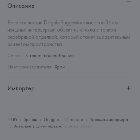
Описание
Ваза коллекции Dogale Suggestioni высотой 36 см — 
изящный интерьерный объект из стекла с тонкой 
серебряной отделкой, который станет выразительным 
акцентом пространства.
Состав
:
Стекло, посеребрение
Цвет производителя
:
Хром
Импортер
Импортер: 
Закрытое акционерное общество «Сквирел-
Строй»
Адрес: 
Республика Беларусь, 220035, г. Минск, ул. 
FH.BY
Бренды
Greggio
Интерьер
Предметы интерьера
Тимирязева, 72A
Вазы, цветы для интерьера
Ваза, 36 см
Производитель: 
Greggio