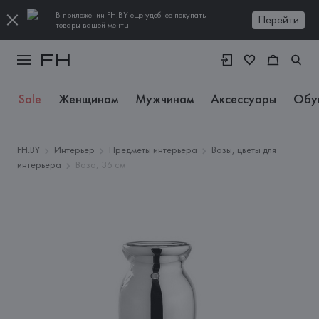
В приложении FH.BY еще удобнее покупать
Перейти
товары вашей мечты
Sale
Женщинам
Мужчинам
Аксессуары
Обу
FH.BY
Интерьер
Предметы интерьера
Вазы, цветы для
интерьера
Ваза, 36 см