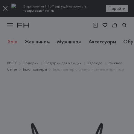
В приложении FH.BY еще удобнее покупать
Перейти
товары вашей мечты
Sale
Женщинам
Мужчинам
Аксессуары
Обу
FH.BY
Подарки
Подарки для женщин
Одежда
Нижнее
белье
Бюстгальтеры
Бюстгальтер с анималистичным принтом