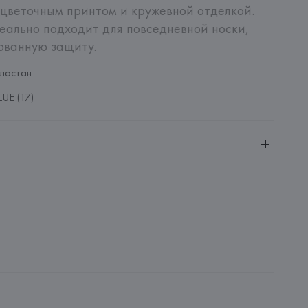
цветочным принтом и кружевной отделкой. 
еально подходит для повседневной носки, 
ованную защиту.
ластан
UE (17)
ительной ответственностью "БелВиринея"
20030, г. Минск, ул. Немига, 5, пом. 39
NFECCION S.A.
CONFECCION S.A., AVDA LLANO CASTELLANO, NUM. 51 
: 
БАНГЛАДЕШ