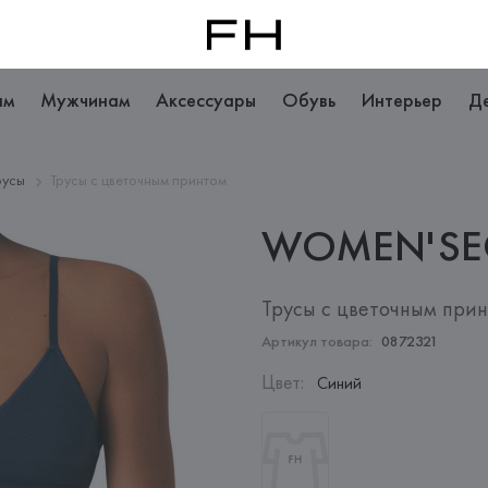
ам
Мужчинам
Аксессуары
Обувь
Интерьер
Д
русы
Трусы с цветочным принтом
WOMEN'SE
Трусы с цветочным при
Артикул товара:
0872321
Цвет
:
Синий