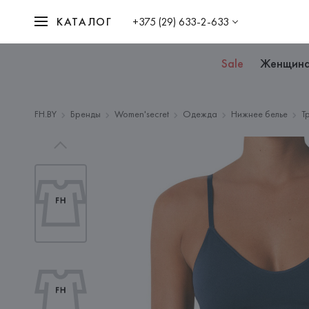
КАТАЛОГ
+375 (29) 633-2-633
Sale
Женщин
FH.BY
Бренды
Women'secret
Одежда
Нижнее белье
Т