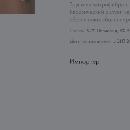
Трусы из микрофибры с 
Классический силуэт ид
обеспечивая сбалансир
Состав
:
92% Полиамид, 8% Э
Цвет производителя
:
LIGHT BL
Импортер
Импортер: 
Общество с дополн
Адрес: 
Республика Беларусь, 2
Производитель: 
EUROFIEL CO
Адрес: 
ИСПАНИЯ, 
EUROFIEL 
28034 MADRID,
Страна происхождения товара