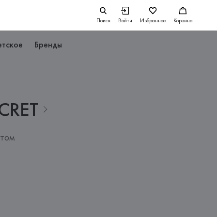
Поиск
Войти
Избранное
Корзина
етское
Бренды
CRET
нтом