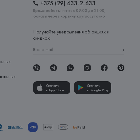
+375 (29) 633-2-633
Время работы: пн-вс с 09:00 до 21:00,
Заказы через корзину круглосуточно
Получайте уведомления об акциях и
скидках:
льных
нальных
Скачать
Скачать
в App Store
в Google Play