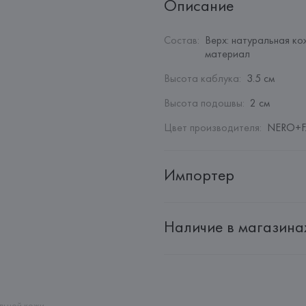
Описание
Состав
:
Верх: натуральная ко
материал
Высота каблука
:
3.5 см
Высота подошвы
:
2 см
Цвет производителя
:
NERO+F
Импортер
Импортер: 
Общество с дополн
Наличие в магазина
Адрес: 
Республика Беларусь, 2
Производитель: 
Doucal's S.r.l.
Адрес: 
ИТАЛИЯ, 
Doucal's S.r.
Страна происхождения товара
льной кожи