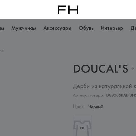
ам
Мужчинам
Аксессуары
Обувь
Интерьер
Д
ожи
DOUCAL'S
Дерби из натуральной 
Артикул товара:
DU3505RALPUN
Цвет
:
Черный