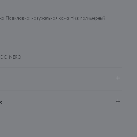
жа Подкладка: натуральная кожа Низ: полимерный 
.DO NERO
ительной ответственностью "БелВиринея"
х
20030, г. Минск, ул. Немига, 5, пом. 39
l., Sede Legale Via Lombardia? 19/19A-63812 Montegranaro,
: 
ИТАЛИЯ