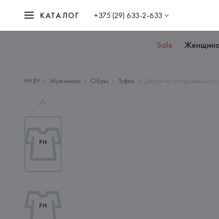
КАТАЛОГ
+375 (29) 633-2-633
Sale
Женщин
FH.BY
Мужчинам
Обувь
Туфли
Дерби из натуральной к