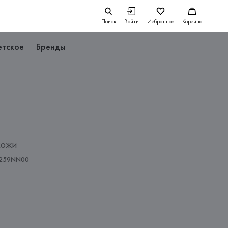
Поиск
Войти
Избранное
Корзина
етское
Бренды
кожи
259NN00