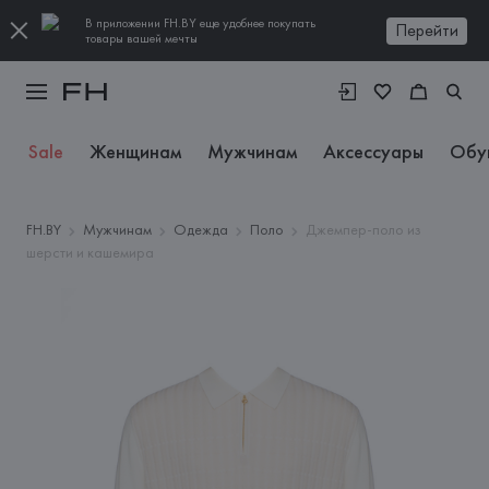
В приложении FH.BY еще удобнее покупать
Перейти
товары вашей мечты
Sale
Женщинам
Мужчинам
Аксессуары
Обу
FH.BY
Мужчинам
Одежда
Поло
Джемпер-поло из
шерсти и кашемира