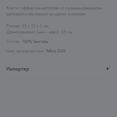
Клатч с эффектом металлик со съемным ремешком-
цепочкой и застежкой на магнит и молнию.

Размер: 25 x 13 x 1 см

Длина ремешка (мин - макс): 55 см
Состав
:
100% Текстиль
Цвет производителя
:
Yellow (GD)
Импортер
Импортер: 
Общество с дополнительной ответственностью 
"БелВиринея"
Адрес: 
Республика Беларусь, 220030, г. Минск, ул. 
Немига, 5, пом. 39
Производитель: 
Barata & Ramilo, S.A.
Адрес: 
ПОРТУГАЛИЯ, 
Barata & Ramilo, S.A., Rua do Sistelo, 