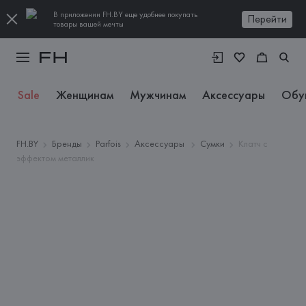
В приложении FH.BY еще удобнее покупать
Перейти
товары вашей мечты
Sale
Женщинам
Мужчинам
Аксессуары
Обу
FH.BY
Бренды
Parfois
Аксессуары
Сумки
Клатч с
эффектом металлик